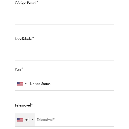
Código Postal*
Localidade*
País*
Telemóvel*
+1